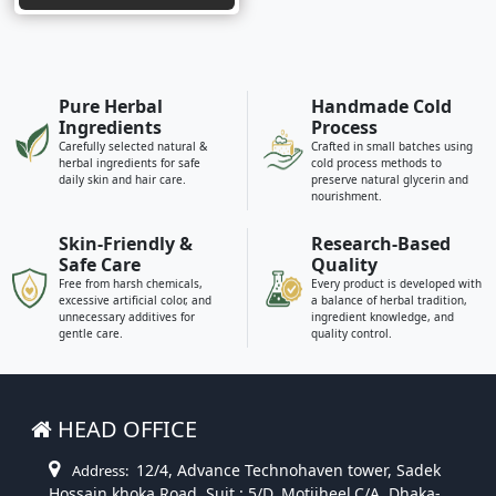
Pure Herbal
Handmade Cold
Ingredients
Process
Carefully selected natural &
Crafted in small batches using
herbal ingredients for safe
cold process methods to
daily skin and hair care.
preserve natural glycerin and
nourishment.
Skin-Friendly &
Research-Based
Safe Care
Quality
Free from harsh chemicals,
Every product is developed with
excessive artificial color, and
a balance of herbal tradition,
unnecessary additives for
ingredient knowledge, and
gentle care.
quality control.
HEAD OFFICE
12/4, Advance Technohaven tower, Sadek
Address:
Hossain khoka Road, Suit : 5/D, Motijheel,C/A, Dhaka-