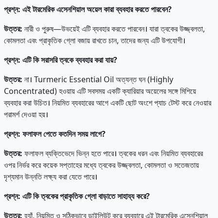
প্রশ্ন
:
এই
টারমেরিক
এসেনশিয়াল
অয়েল
কারা
ব্যবহার
করতে
পারবেন?
উত্তর
:
নারী ও পুরুষ—উভয়েই এটি ব্যবহার করতে পারবেন। যারা ত্বকের উজ্জ্বলতা,
কোমলতা এবং প্রাকৃতিক গ্লো বজায় রাখতে চান, তাদের জন্য এটি উপযোগী।
প্রশ্ন
:
এটি
কি
সরাসরি
ত্বকে
ব্যবহার
করা
যায়?
উত্তর
:
না। Turmeric Essential Oil অত্যন্ত ঘন (Highly
Concentrated) হওয়ায় এটি সবসময় একটি ক্যারিয়ার অয়েলের সঙ্গে মিশিয়ে
ব্যবহার করা উচিত। নিয়মিত ব্যবহারের আগে একটি ছোট অংশে প্যাচ টেস্ট করে নেওয়ার
পরামর্শ দেওয়া হয়।
প্রশ্ন
:
ফলাফল
পেতে
কতদিন
সময়
লাগে?
উত্তর
:
ফলাফল ব্যক্তিভেদে ভিন্ন হতে পারে। ত্বকের ধরন এবং নিয়মিত ব্যবহারের
ওপর নির্ভর করে কয়েক সপ্তাহের মধ্যে ত্বকের উজ্জ্বলতা, কোমলতা ও সতেজতায়
দৃশ্যমান উন্নতি লক্ষ্য করা যেতে পারে।
প্রশ্ন
:
এটি
কি
ত্বকের
প্রাকৃতিক
গ্লো
বাড়াতে
সাহায্য
করে?
উত্তর
:
হ্যাঁ, নিয়মিত ও সঠিকভাবে ডাইলিউট করে ব্যবহারে এই টারমেরিক এসেনশিয়াল