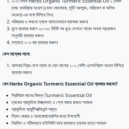
২–৩ ফোঁটা Herbs Organic Turmeric Essential Oil ১ টেবিল
চামচ ক্যারিয়ার অয়েল (যেমন জোজোবা, সুইট আলমন্ড, নারিকেল বা অলিভ
অয়েল)-এর সঙ্গে মিশিয়ে নিন।
পরিষ্কার ও শুকনো ত্বকে আলতোভাবে ম্যাসাজ করুন।
মুখে ব্যবহার করলে ২০–৩০ মিনিট পর ধুয়ে ফেলতে পারেন অথবা প্রয়োজন
অনুযায়ী ব্যবহার করুন।
সপ্তাহে ২–৩ বার ব্যবহার করুন।
ফেস
মাস্কের
সাথে
:
আপনার প্রিয় ফেস প্যাক বা ক্লে মাস্কে ১–২ ফোঁটা এসেনশিয়াল অয়েল মিশিয়ে
ব্যবহার করুন।
কেন
Herbs Organic Turmeric Essential Oil
ব্যবহার
করবেন?
প্রিমিয়াম মানের বিশুদ্ধ Turmeric Essential Oil
ত্বকের প্রাকৃতিক উজ্জ্বলতা ও গ্লো বজায় রাখতে সহায়ক
প্রাকৃতিক অ্যান্টিঅক্সিডেন্ট সমৃদ্ধ
স্কিন কেয়ার ও অ্যারোমাথেরাপির জন্য উপযোগী
নিয়মিত ও সঠিকভাবে ডাইলিউট করে ব্যবহারে ত্বকের যত্নে সহায়ক