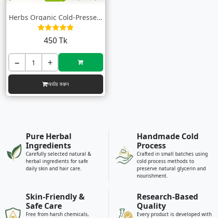
Herbs Organic Cold-Pressed Black Seed Oi...
450 Tk
−
+
অর্ডার করুন
Pure Herbal
Handmade Cold
Ingredients
Process
Carefully selected natural &
Crafted in small batches using
herbal ingredients for safe
cold process methods to
daily skin and hair care.
preserve natural glycerin and
nourishment.
Skin-Friendly &
Research-Based
Safe Care
Quality
Free from harsh chemicals,
Every product is developed with