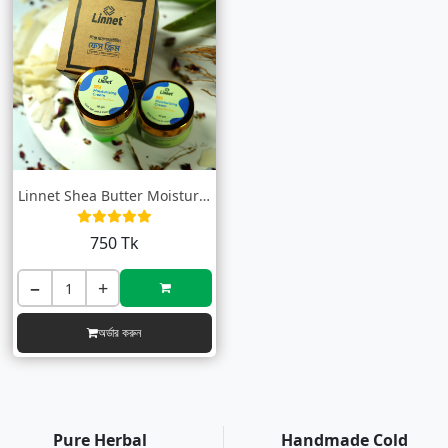
Linnet Shea Butter Moisturizing Cream (শ...
750 Tk
−
+
অর্ডার করুন
Pure Herbal
Handmade Cold