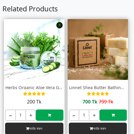
Related Products
Herbs Organic Aloe Vera Gel (অ্যালোভেরা...
Linnet Shea Butter Bathing Bar (শিয়া বাট...
200 Tk
700 Tk
799 Tk
−
+
−
+
অর্ডার করুন
অর্ডার করুন