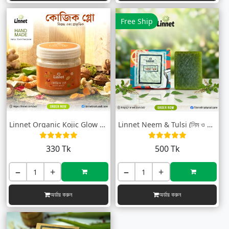
Free Ship
Linnet Organic Kojic Glow Herbal Face Pa...
Linnet Neem & Tulsi (নিম ও তুলসী সাব...
330 Tk
500 Tk
−
+
−
+
অর্ডার করুন
অর্ডার করুন