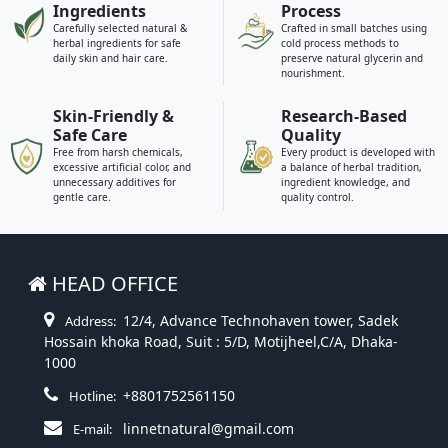
Ingredients
Process
Carefully selected natural &
Crafted in small batches using
herbal ingredients for safe
cold process methods to
daily skin and hair care.
preserve natural glycerin and
nourishment.
Skin-Friendly &
Research-Based
Safe Care
Quality
Free from harsh chemicals,
Every product is developed with
excessive artificial color, and
a balance of herbal tradition,
unnecessary additives for
ingredient knowledge, and
gentle care.
quality control.
HEAD OFFICE
12/4, Advance Technohaven tower, Sadek
Address:
Hossain khoka Road, Suit : 5/D, Motijheel,C/A, Dhaka-
1000
+8801752561150
Hotline:
linnetnatural@gmail.com
E-mail: