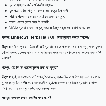
চুল ও স্ক্যাল্পের গভীর পরিচর্যায় সহায়ক
চুল পড়া, দুর্বল গোড়া ও রুক্ষ চুলের যত্নে উপযোগী
নারী ও পুরুষ—উভয়ের ব্যবহারের জন্য উপযুক্ত
সকল ধরনের চুলের জন্য উপযোগী
নিয়মিত ব্যবহারে ঘন, মজবুত, নরম ও উজ্জ্বল চুল বজায় রাখতে সহায়ক
প্রশ্ন
: Linnet 21 Herbs Hair Oil
কারা
ব্যবহার
করতে
পারবেন?
উত্তর
:
নারী ও পুরুষ—উভয়েই এটি ব্যবহার করতে পারবেন। যারা চুল পড়া, দুর্বল চুলের
গোড়া, রুক্ষতা, ভেঙে যাওয়া বা অস্বাস্থ্যকর স্ক্যাল্পের যত্ন নিতে চান, তাদের জন্য এটি
উপযোগী।
প্রশ্ন
:
এটি
কি
সব
ধরনের
চুলের
জন্য
উপযুক্ত?
উত্তর
:
হ্যাঁ, সাধারণভাবে এটি শুষ্ক, তৈলাক্ত, স্বাভাবিক ও ক্ষতিগ্রস্ত—সব ধরনের
চুলের জন্য উপযোগী। তবে সংবেদনশীল স্ক্যাল্পের ক্ষেত্রে প্রথমবার ব্যবহারের আগে
একটি ছোট অংশে প্যাচ টেস্ট করে নেওয়া ভালো।
প্রশ্ন
:
ফলাফল
পেতে
কতদিন
সময়
লাগে?