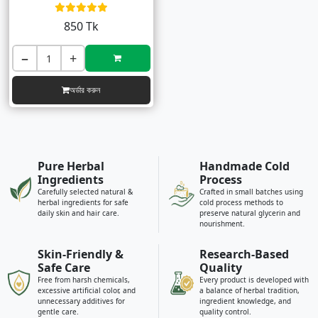
850 Tk
−
+
অর্ডার করুন
Pure Herbal
Handmade Cold
Ingredients
Process
Carefully selected natural &
Crafted in small batches using
herbal ingredients for safe
cold process methods to
daily skin and hair care.
preserve natural glycerin and
nourishment.
Skin-Friendly &
Research-Based
Safe Care
Quality
Free from harsh chemicals,
Every product is developed with
excessive artificial color, and
a balance of herbal tradition,
unnecessary additives for
ingredient knowledge, and
gentle care.
quality control.