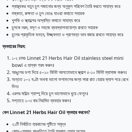
স্বাস্থ্যকর নতুন চুল গজানোর জন্য অনুকূল পরিবেশ তৈরি করতে সাহায্য করে
শুষ্কতা, রুক্ষতা ও চুল ভেঙে যাওয়া কমাতে সহায়ক
খুশকি ও স্ক্যাল্পের অস্বস্তি কমাতে সাহায্য করে
চুলকে নরম, মসৃণ ও সহজে ব্যবস্থাপনাযোগ্য রাখতে সহায়ক
চুলের প্রাকৃতিক ঘনত্ব, উজ্জ্বলতা ও প্রাণবন্ত ভাব বজায় রাখতে সাহায্য করে
ব্যবহারের
নিয়ম
:
১-২ চামচ Linnet 21 Herbs Hair Oil stainless steel mini
bowl এ হাল্কা গরম করুন।
আঙুলের ডগা দিয়ে ৫–১০ মিনিট আলতোভাবে স্ক্যাল্প ৫-১০ মিনিট ম্যাসাজ করুন।
অন্তত ১–২ ঘণ্টা অথবা ভালো ফলাফলের জন্য সারা রাত হেয়ার ক্যাপ পরে রেখে
দিন।
এরপর মাইল্ড শ্যাম্পু দিয়ে চুল ভালোভাবে ধুয়ে ফেলুন।
সপ্তাহে ২–৩ বার নিয়মিত ব্যবহার করুন।
কেন
Linnet 21 Herbs Hair Oil
ব্যবহার
করবেন?
২১টি নির্বাচিত হারবালের পুষ্টিতে সমৃদ্ধ
কোল্ড-প্রেসড পদ্ধতিতে তৈরি হারবাল হেয়ার অয়েল