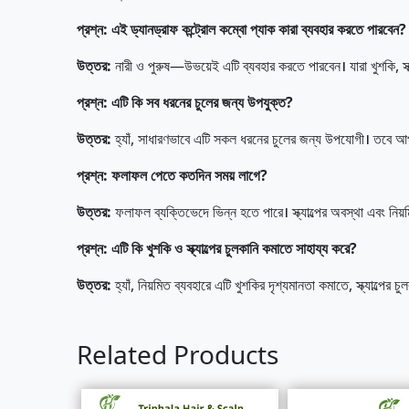
প্রশ্ন
:
এই
ড্যানড্রাফ
কন্ট্রোল
কম্বো
প্যাক
কারা
ব্যবহার
করতে
পারবেন
?
উত্তর
:
নারী ও পুরুষ—উভয়েই এটি ব্যবহার করতে পারবেন। যারা খুশকি, স্ক
প্রশ্ন
:
এটি
কি
সব
ধরনের
চুলের
জন্য
উপযুক্ত
?
উত্তর
:
হ্যাঁ, সাধারণভাবে এটি সকল ধরনের চুলের জন্য উপযোগী। তবে আপনা
প্রশ্ন
:
ফলাফল
পেতে
কতদিন
সময়
লাগে
?
উত্তর
:
ফলাফল ব্যক্তিভেদে ভিন্ন হতে পারে। স্ক্যাল্পের অবস্থা এবং নিয়
প্রশ্ন
:
এটি
কি
খুশকি
ও
স্ক্যাল্পের
চুলকানি
কমাতে
সাহায্য
করে
?
উত্তর
:
হ্যাঁ, নিয়মিত ব্যবহারে এটি খুশকির দৃশ্যমানতা কমাতে, স্ক্যাল্পের 
Related Products