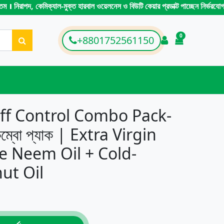
ক্যাল-মুক্ত হারবাল ওয়েলনেস ও বিউটি কেয়ার প্রডাক্ট পাচ্ছেন নির্ভরযোগ্য দামে – অথ
0
Login
+8801752561150
items in ca
ff Control Combo Pack-
ল কম্বো প্যাক | Extra Virgin
re Neem Oil + Cold-
ut Oil