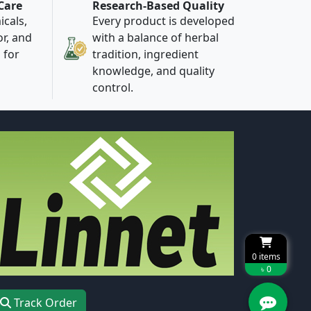
 Care
Research-Based Quality
cals,
Every product is developed
or, and
with a balance of herbal
 for
tradition, ingredient
knowledge, and quality
control.
0
items
৳ 0
Track Order