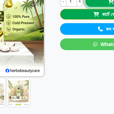
-
+
কার্টে 
কল ক
What