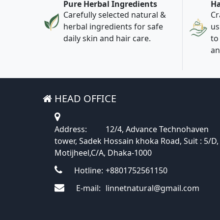
Pure Herbal Ingredients
Ha
Carefully selected natural &
Cr
herbal ingredients for safe
us
daily skin and hair care.
to
an
HEAD OFFICE
Address:
12/4, Advance Technohaven
tower, Sadek Hossain khoka Road, Suit : 5/D,
Motijheel,C/A, Dhaka-1000
Hotline:
+8801752561150
E-mail:
linnetnatural@gmail.com