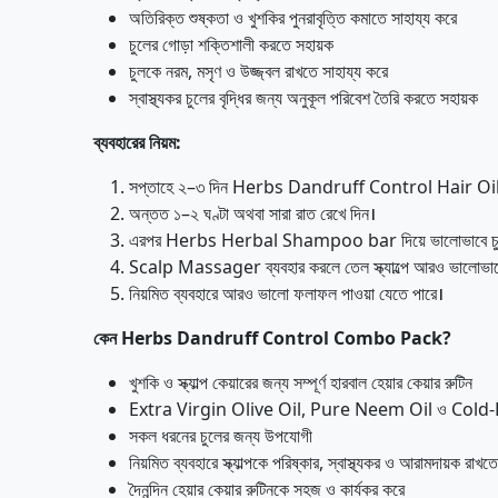
অতিরিক্ত শুষ্কতা ও খুশকির পুনরাবৃত্তি কমাতে সাহায্য করে
চুলের গোড়া শক্তিশালী করতে সহায়ক
চুলকে নরম, মসৃণ ও উজ্জ্বল রাখতে সাহায্য করে
স্বাস্থ্যকর চুলের বৃদ্ধির জন্য অনুকূল পরিবেশ তৈরি করতে সহায়ক
ব্যবহারের
নিয়ম
:
সপ্তাহে ২–৩ দিন Herbs Dandruff Control Hair Oil স্ক্যাল
অন্তত ১–২ ঘণ্টা অথবা সারা রাত রেখে দিন।
এরপর Herbs Herbal Shampoo bar দিয়ে ভালোভাবে চুল ধ
Scalp Massager ব্যবহার করলে তেল স্ক্যাল্পে আরও ভালোভাবে
নিয়মিত ব্যবহারে আরও ভালো ফলাফল পাওয়া যেতে পারে।
কেন
Herbs Dandruff Control Combo Pack?
খুশকি ও স্ক্যাল্প কেয়ারের জন্য সম্পূর্ণ হারবাল হেয়ার কেয়ার রুটিন
Extra Virgin Olive Oil, Pure Neem Oil ও Cold-
সকল ধরনের চুলের জন্য উপযোগী
নিয়মিত ব্যবহারে স্ক্যাল্পকে পরিষ্কার, স্বাস্থ্যকর ও আরামদায়ক রাখত
দৈনন্দিন হেয়ার কেয়ার রুটিনকে সহজ ও কার্যকর করে